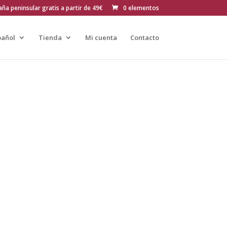
ña peninsular gratis a partir de 49€
0 elementos
pañol
Tienda
Mi cuenta
Contacto