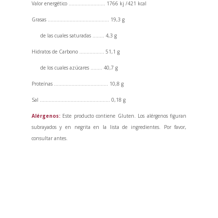
Valor energético ……………………. 1766 kj /421 kcal
Grasas …………………………………… 19,3 g
de las cuales saturadas …….. 4,3 g
Hidratos de Carbono …………….. 51,1 g
de los cuales azúcares …….. 40,7 g
Proteínas ………………………………. 10,8 g
Sal ………………………………………… 0,18 g
Alérgenos:
Este producto contiene Gluten. Los alérgenos figuran
subrayados y en negrita en la lista de ingredientes. Por favor,
consultar antes.