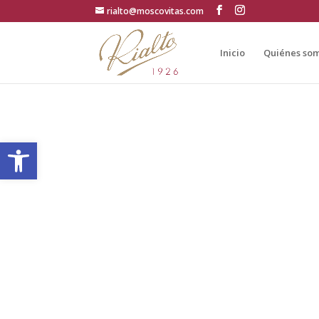
rialto@moscovitas.com
Inicio
Quiénes so
Abrir barra de herramientas