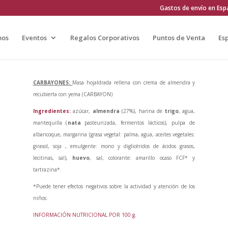
Gastos de envío en Espa
mos
Eventos
Regalos Corporativos
Puntos de Venta
Es
CARBAYONES:
Masa hojaldrada rellena con crema de almendra y
recubierta con yema (CARBAYON)
Ingredientes:
azúcar,
almendra
(27%), harina de
trigo
, agua,
mantequilla (
nata
pasteurizada, fermentos lácticos), pulpa de
albaricoque, margarina (grasa vegetal: palma, agua, aceites vegetales:
girasol, soja , emulgente: mono y diglicéridos de ácidos grasos,
lecitinas, sal),
huevo
, sal, colorante: amarillo ocaso FCF* y
tartrazina*.
*Puede tener efectos negativos sobre la actividad y atención de los
niños.
INFORMACIÓN NUTRICIONAL POR 100 g.