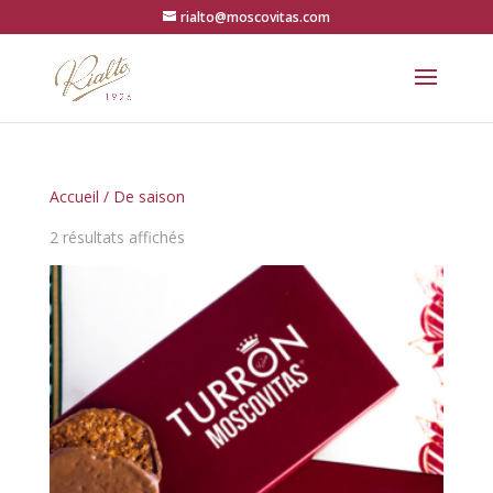
rialto@moscovitas.com
Accueil
/ De saison
Trié
2 résultats affichés
du
plus
récent
au
plus
ancien